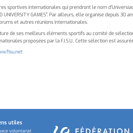
es sportives internationales qui prendront le nom d’Universiade
D UNIVERSITY GAMES". Par ailleurs, elle organise depuis 30 
orums et autres réunions internationales.
idature de ses meilleurs éléments sportifs au comité de sélectio
tionales proposées par la F.I.S.U.. Cette sélection est assurée 
ww.fisu.net
ens utiles
pace volontariat