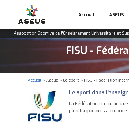
Accueil
ASEUS
Navigation
principale
Aller
Association Sportive de l'Enseignement Universitaire et Sup
au
contenu
FISU - Fédéra
principal
Accueil
Aseus
Le sport
FISU - Fédération Inter
Fil
Le sport dans l'enseig
d'Ariane
La Fédération Internationale
pluridisciplinaires au monde.