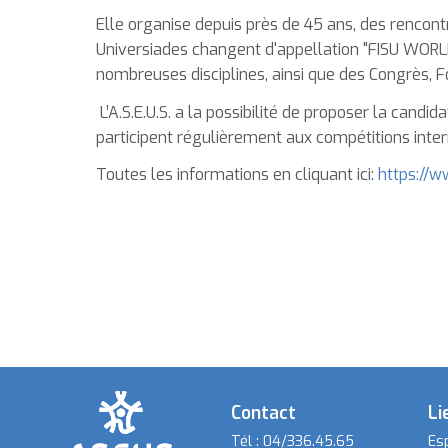
Elle organise depuis près de 45 ans, des rencontr
Universiades changent d'appellation "FISU WORL
nombreuses disciplines, ainsi que des Congrès, F
L’A.S.E.U.S. a la possibilité de proposer la cand
participent régulièrement aux compétitions interna
Toutes les informations en cliquant ici:
https://w
Contact
Li
Tél :
04/336.45.65
Es