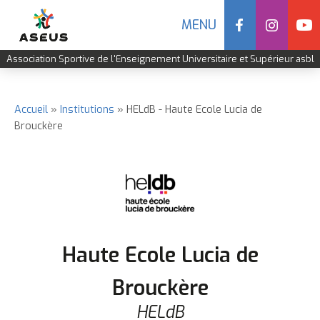
Social
MENU
Navigation
Association Sportive de l'Enseignement Universitaire et Supérieur asbl
mobile
Aller
au
contenu
Accueil
Institutions
HELdB - Haute Ecole Lucia de
Fil
Brouckère
principal
d'Ariane
Haute Ecole Lucia de
Brouckère
HELdB