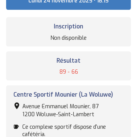
Date
Lundi 24 novembre 2025 • 18:15
Inscription
Statut
Non disponible
des
inscriptions
Résultat
Résultat
89 - 66
Complexe
Centre Sportif Mounier (La Woluwe)
sportif
Avenue Emmanuel Mounier, 87
1200 Woluwe-Saint-Lambert
Cafétéria
Ce complexe sportif dispose d'une
cafétéria.