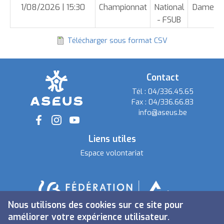
par
1/08/2026 | 15:30
Championnat
National
Dames
ordre
- FSUB
décroissant
Télécharger sous format CSV
Contact
Tél :
04/336.45.65
Fax :
04/336.66.83
info@aseus.be
Social
Liens utiles
Espace volontariat
Nous utilisons des cookies sur ce site pour
améliorer votre expérience utilisateur.