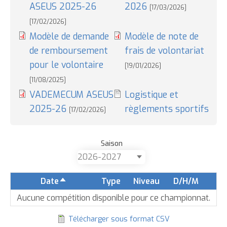
ASEUS 2025-26
2026
[17/03/2026]
[17/02/2026]
Modèle de demande
Modèle de note de
de remboursement
frais de volontariat
pour le volontaire
[19/01/2026]
[11/08/2025]
VADEMECUM ASEUS
Logistique et
2025-26
règlements sportifs
[17/02/2026]
Saison
Date
Type
Niveau
D/H/M
Trier
par
Aucune compétition disponible pour ce championnat.
ordre
Télécharger sous format CSV
décroissant