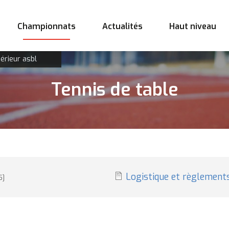
Championnats
Actualités
Haut niveau
érieur asbl
Tennis de table
Logistique et règlements
5]