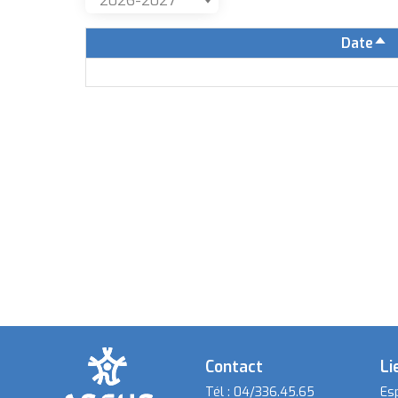
Date
Tr
pa
or
dé
Contact
Li
Tél :
04/336.45.65
Es