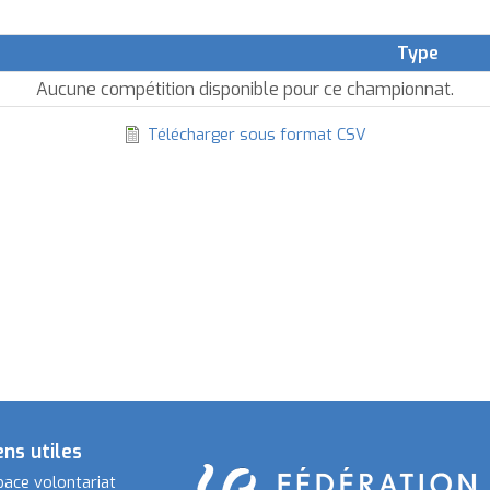
Type
ier
r
Aucune compétition disponible pour ce championnat.
dre
Télécharger sous format CSV
croissant
ens utiles
pace volontariat