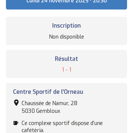
Date
Lundi 24 novembre 2025 • 20:30
Inscription
Statut
Non disponible
des
inscriptions
Résultat
Résultat
1 - 1
Complexe
Centre Sportif de l'Orneau
sportif
Chaussée de Namur, 28
5030 Gembloux
Cafétéria
Ce complexe sportif dispose d'une
cafétéria.