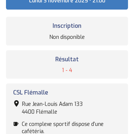
Date
Lundi 3 novembre 2025 • 21:00
Inscription
Statut
Non disponible
des
inscriptions
Résultat
Résultat
1 - 4
Complexe
CSL Flémalle
sportif
Rue Jean-Louis Adam 133
4400 Flémalle
Cafétéria
Ce complexe sportif dispose d'une
cafétéria.