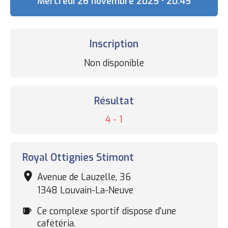
Date
Mercredi 26 novembre 2025 • 20:45
Inscription
Statut
Non disponible
des
inscriptions
Résultat
Résultat
4 - 1
Complexe
Royal Ottignies Stimont
sportif
Avenue de Lauzelle, 36
1348 Louvain-La-Neuve
Cafétéria
Ce complexe sportif dispose d'une
cafétéria.