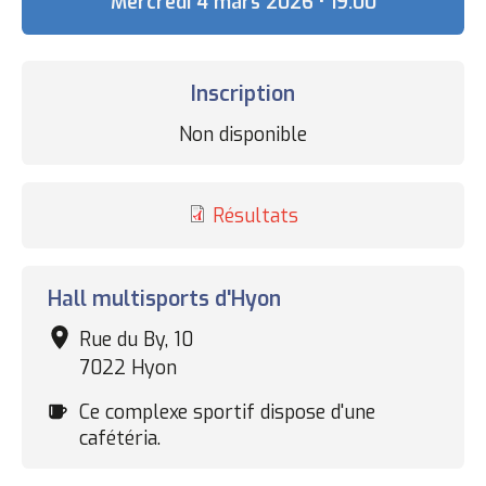
Date
Mercredi 4 mars 2026 • 19:00
Inscription
Statut
Non disponible
des
inscriptions
Résultats
Complexe
Hall multisports d'Hyon
sportif
Rue du By, 10
7022 Hyon
Cafétéria
Ce complexe sportif dispose d'une
cafétéria.