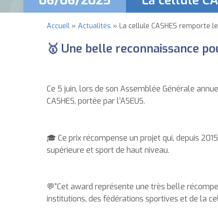
06/06/2025
La cellule C
Accueil
Actualités
La cellule CASHES remporte le 
Fil
🥇 Une belle reconnaissance pou
d'Ariane
Ce 5 juin, lors de son Assemblée Générale annuel
CASHES, portée par l’ASEUS.
🎓 Ce prix récompense un projet qui, depuis 2015
supérieure et sport de haut niveau.
💬“Cet award représente une très belle récompens
institutions, des fédérations sportives et de la ce