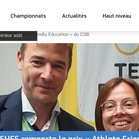
Championnats
Actualités
Haut niveau
prix « Athlete Friendly Education » du COIB
érieur asbl