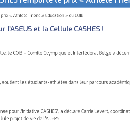
ASHES remporte le prix « Athlete Fri
prix « Athlete Friendly Education » du COIB
r l’ASEUS et la Cellule CASHES !
le, le COIB – Comité Olympique et Interfédéral Belge a décern
, soutient les étudiants-athlètes dans leur parcours académiq
e pour l’initiative CASHES”, a déclaré Carrie Levert, coordina
llule projet de vie de l’ADEPS.